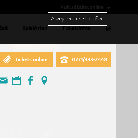
Kultur!Büro.online
Akzeptieren & schließen
Zeit
SpielArten
Ticket/Infos
Tickets online
0271/333-2448