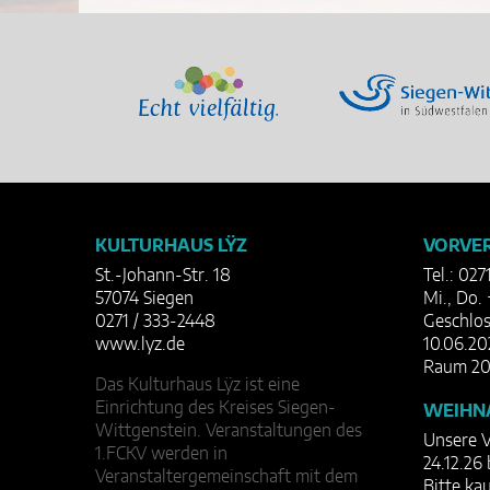
KULTURHAUS LŸZ
VORVER
St.-Johann-Str. 18
Tel.: 027
57074 Siegen
Mi., Do. 
0271 / 333-2448
Geschlos
www.lyz.de
10.06.20
Raum 20
Das Kulturhaus Lÿz ist eine
Einrichtung des Kreises Siegen-
WEIHN
Wittgenstein. Veranstaltungen des
Unsere V
1.FCKV werden in
24.12.26 
Veranstaltergemeinschaft mit dem
Bitte ka