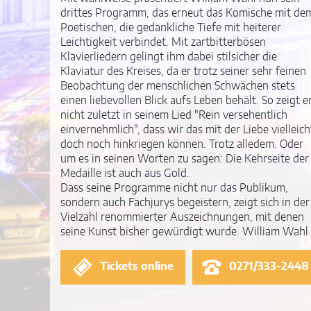
drittes Programm, das erneut das Komische mit de
Poetischen, die gedankliche Tiefe mit heiterer
Leichtigkeit verbindet. Mit zartbitterbösen
Klavierliedern gelingt ihm dabei stilsicher die
Klaviatur des Kreises, da er trotz seiner sehr feinen
Beobachtung der menschlichen Schwächen stets
einen liebevollen Blick aufs Leben behält. So zeigt e
nicht zuletzt in seinem Lied "Rein versehentlich
einvernehmlich", dass wir das mit der Liebe vielleich
doch noch hinkriegen können. Trotz alledem. Oder
um es in seinen Worten zu sagen: Die Kehrseite der
Medaille ist auch aus Gold.
Dass seine Programme nicht nur das Publikum,
sondern auch Fachjurys begeistern, zeigt sich in der
Vielzahl renommierter Auszeichnungen, mit denen
seine Kunst bisher gewürdigt wurde. William Wahl
Tickets online
0271/333-2448