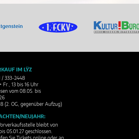
KAUF IM LŸZ
1 / 333-2448
+ Fr., 13 bis 16 Uhr
sen vom 08.05. bis
26
8 (2. OG, gegenüber Aufzug)
ACHTEN/NEUJAHR:
orverkaufsstelle bleibt von
bis 05.01.27 geschlossen.
ufen Sie Tickets online oder an