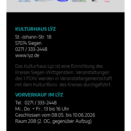
KULTURHAUS LŸZ
St.-Johann-Str. 18
57074 Siegen
0271 / 333-2448
www.lyz.de
Das Kulturhaus Lÿz ist eine Einrichtung des
Kreises Siegen-Wittgenstein. Veranstaltungen
des 1.FCKV werden in Veranstaltergemeinschaft
mit dem Kultur!Büro. des Kreises durchgeführt.
VORVERKAUF IM LŸZ
Tel.: 0271 / 333-2448
Mi., Do. + Fr., 13 bis 16 Uhr
Geschlossen vom 08.05. bis 10.06.2026
Raum 208 (2. OG, gegenüber Aufzug)