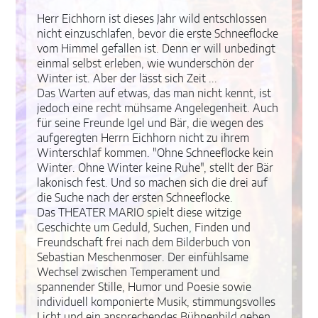
Herr Eichhorn ist dieses Jahr wild entschlossen
nicht einzuschlafen, bevor die erste Schneeflocke
vom Himmel gefallen ist. Denn er will unbedingt
einmal selbst erleben, wie wunderschön der
Winter ist. Aber der lässt sich Zeit ...
Das Warten auf etwas, das man nicht kennt, ist
jedoch eine recht mühsame Angelegenheit. Auch
für seine Freunde Igel und Bär, die wegen des
aufgeregten Herrn Eichhorn nicht zu ihrem
Winterschlaf kommen. "Ohne Schneeflocke kein
Winter. Ohne Winter keine Ruhe", stellt der Bär
lakonisch fest. Und so machen sich die drei auf
die Suche nach der ersten Schneeflocke.
Das THEATER MARIO spielt diese witzige
Geschichte um Geduld, Suchen, Finden und
Freundschaft frei nach dem Bilderbuch von
Sebastian Meschenmoser. Der einfühlsame
Wechsel zwischen Temperament und
spannender Stille, Humor und Poesie sowie
individuell komponierte Musik, stimmungsvolles
Licht und ein ansprechendes Bühnenbild geben