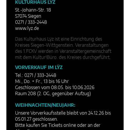
KULTURHAUS LŸZ
St.-Johann-Str. 18
57074 Siegen
0271 / 333-2448
www.lyz.de
Das Kulturhaus Lÿz ist eine Einrichtung des
Kreises Siegen-Wittgenstein. Veranstaltungen
des 1.FCKV werden in Veranstaltergemeinschaft
mit dem Kultur!Büro. des Kreises durchgeführt.
VORVERKAUF IM LŸZ
Tel.: 0271 / 333-2448
Mi., Do. + Fr., 13 bis 16 Uhr
Geschlossen vom 08.05. bis 10.06.2026
Raum 208 (2. OG, gegenüber Aufzug)
WEIHNACHTEN/NEUJAHR:
Unsere Vorverkaufsstelle bleibt von 24.12.26 bis
05.01.27 geschlossen.
Bitte kaufen Sie Tickets online oder an der