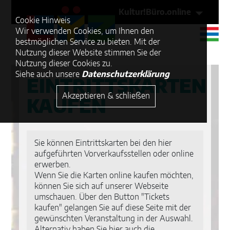
Kultur!Büro.online
Cookie Hinweis
Wir verwenden Cookies, um Ihnen den
bestmöglichen Service zu bieten. Mit der
Nutzung dieser Website stimmen Sie der
Nutzung dieser Cookies zu.
Siehe auch unsere
Datenschutzerklärung
EINTRITTSKARTEN
Akzeptieren & schließen
KAUFEN
Sie können Eintrittskarten bei den hier
aufgeführten Vorverkaufsstellen oder online
erwerben.
Wenn Sie die Karten online kaufen möchten,
können Sie sich auf unserer Webseite
umschauen. Über den Button "Tickets
kaufen" gelangen Sie auf diese Seite mit der
gewünschten Veranstaltung in der Auswahl.
Alternativ haben Sie hier auch die