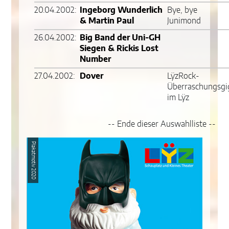
20.04.2002:
Ingeborg Wunderlich
Bye, bye
& Martin Paul
Junimond
26.04.2002:
Big Band der Uni-GH
Siegen & Rickis Lost
Number
27.04.2002:
Dover
LÿzRock-
Überraschungsgi
im Lÿz
-- Ende dieser Auswahlliste --
Plakatmotiv 2020