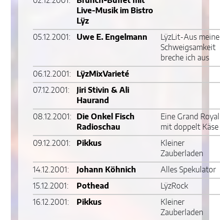
02.12.2001:
Brunch-Buffet mit
Live-Musik im Bistro
Lÿz
05.12.2001:
Uwe E. Engelmann
LÿzLit-Aus meine
Schweigsamkeit
breche ich aus
06.12.2001:
LÿzMixVarieté
07.12.2001:
Jiri Stivin & Ali
Haurand
08.12.2001:
Die Onkel Fisch
Eine Grand Royal
Radioschau
mit doppelt Käse
09.12.2001:
Pikkus
Kleiner
Zauberladen
14.12.2001:
Johann Köhnich
Alles Spekulator
15.12.2001:
Pothead
LÿzRock
16.12.2001:
Pikkus
Kleiner
Zauberladen