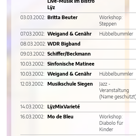
Live-Musik im Bistro
Lÿz
03.03.2002:
Britta Beuter
Workshop:
Steppen
07.03.2002:
Weigand & Genähr
Hübbelbummler
08.03.2002:
WDR Bigband
09.03.2002:
Schiffer/Beckmann
10.03.2002:
Sinfonische Matinee
10.03.2002:
Weigand & Genähr
Hübbelbummler
12.03.2002:
Musikschule Siegen
Jazz -
Veranstaltung
(Name geschützt
14.03.2002:
LÿzMixVarieté
16.03.2002:
Mo de Bleu
Workshop:
Diabolo für
Kinder