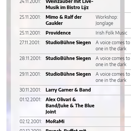
24.11.2001:
Weinzauber mit Live-
Musik im Bistro Lÿz
25.11.2001:
Mimo & Ralf der
Workshop:
Gaukler
Jonglage
25.11.2001:
Providence
Irish Folk Music
27.11.2001:
StudioBühne Siegen
A voice comes to
one in the dark
28.11.2001:
StudioBühne Siegen
A voice comes to
one in the dark
29.11.2001:
StudioBühne Siegen
A voice comes to
one in the dark
30.11.2001:
Larry Garner & Band
01.12.2001:
Alex Olivari &
Band/Juke & The Blue
Joint
02.12.2001:
MoRaMi