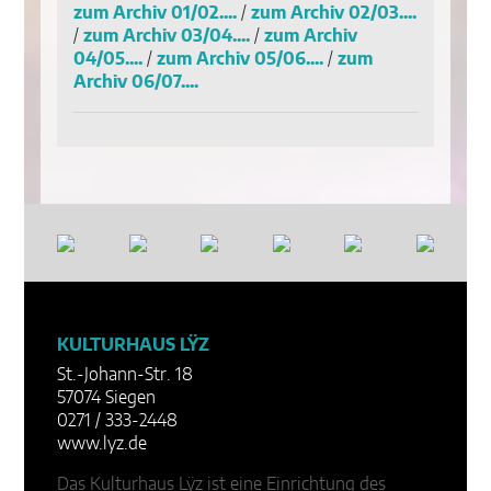
zum Archiv 01/02....
/
zum Archiv 02/03....
/
zum Archiv 03/04....
/
zum Archiv
04/05....
/
zum Archiv 05/06....
/
zum
Archiv 06/07....
KULTURHAUS LŸZ
St.-Johann-Str. 18
57074 Siegen
0271 / 333-2448
www.lyz.de
Das Kulturhaus Lÿz ist eine Einrichtung des