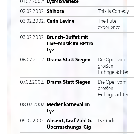
01.02.2002:
LÿzMixVarieté
02.02.2002:
Shihora
This is Comedy
03.02.2002:
Carin Levine
The flute
experience
03.02.2002:
Brunch-Buffet mit
Live-Musik im Bistro
Lÿz
06.02.2002:
Drama Statt Siegen
Die Oper vom
großen
Hohngelächter
07.02.2002:
Drama Statt Siegen
Die Oper vom
großen
Hohngelächter
08.02.2002:
Medienkarneval im
Lÿz
09.02.2002:
Absent, Graf Zahl &
LÿzRock
Überraschungs-Gig