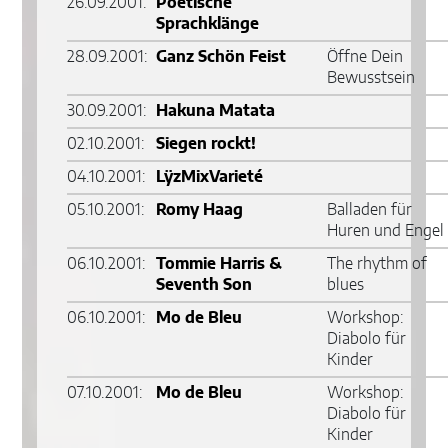
26.09.2001:
Poetische
Sprachklänge
28.09.2001:
Ganz Schön Feist
Öffne Dein
Bewusstsein
30.09.2001:
Hakuna Matata
02.10.2001:
Siegen rockt!
04.10.2001:
LÿzMixVarieté
05.10.2001:
Romy Haag
Balladen für
Huren und Engel
06.10.2001:
Tommie Harris &
The rhythm of
Seventh Son
blues
06.10.2001:
Mo de Bleu
Workshop:
Diabolo für
Kinder
07.10.2001:
Mo de Bleu
Workshop:
Diabolo für
Kinder