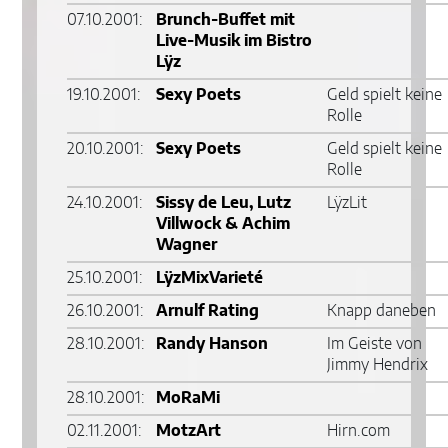
07.10.2001:
Brunch-Buffet mit
Live-Musik im Bistro
Lÿz
19.10.2001:
Sexy Poets
Geld spielt keine
Rolle
20.10.2001:
Sexy Poets
Geld spielt keine
Rolle
24.10.2001:
Sissy de Leu, Lutz
LÿzLit
Villwock & Achim
Wagner
25.10.2001:
LÿzMixVarieté
26.10.2001:
Arnulf Rating
Knapp daneben
28.10.2001:
Randy Hanson
Im Geiste von
Jimmy Hendrix
28.10.2001:
MoRaMi
02.11.2001:
MotzArt
Hirn.com