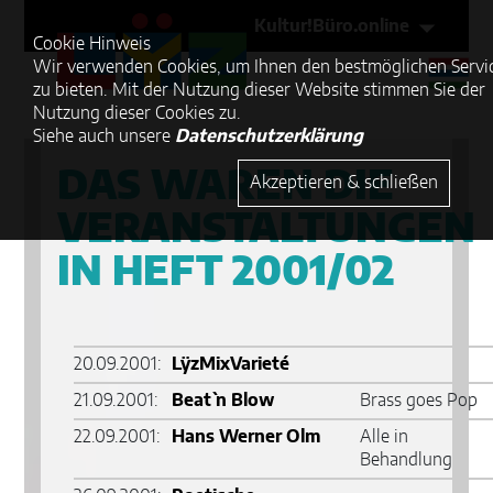
Kultur!Büro.online
Cookie Hinweis
Wir verwenden Cookies, um Ihnen den bestmöglichen Servi
zu bieten. Mit der Nutzung dieser Website stimmen Sie der
Nutzung dieser Cookies zu.
Siehe auch unsere
Datenschutzerklärung
DAS WAREN DIE
Akzeptieren & schließen
VERANSTALTUNGEN
IN HEFT 2001/02
20.09.2001:
LÿzMixVarieté
21.09.2001:
Beat` n Blow
Brass goes Pop
22.09.2001:
Hans Werner Olm
Alle in
Behandlung