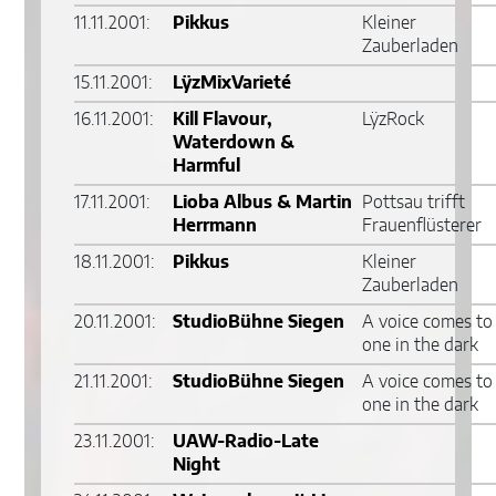
11.11.2001:
Pikkus
Kleiner
Zauberladen
15.11.2001:
LÿzMixVarieté
16.11.2001:
Kill Flavour,
LÿzRock
Waterdown &
Harmful
17.11.2001:
Lioba Albus & Martin
Pottsau trifft
Herrmann
Frauenflüsterer
18.11.2001:
Pikkus
Kleiner
Zauberladen
20.11.2001:
StudioBühne Siegen
A voice comes to
one in the dark
21.11.2001:
StudioBühne Siegen
A voice comes to
one in the dark
23.11.2001:
UAW-Radio-Late
Night