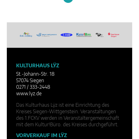
KULTURHAUS LŸZ
St.-Johann-Str. 18
57074 Siegen
0271 / 333-2448
www.lyz.de
Das Kulturhaus Lÿz ist eine Einrichtung des
Kreises Siegen-Wittgenstein. Veranstaltungen
des 1.FCKV werden in Veranstaltergemeinschaft
mit dem Kultur!Büro. des Kreises durchgeführt.
VORVERKAUF IM LŸZ