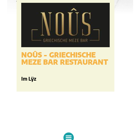
AUCH IM LŸZ
NOÛS - GRIECHISCHE
SAIS
MEZE BAR RESTAURANT
DIE
Im Lÿz
Im Lÿz