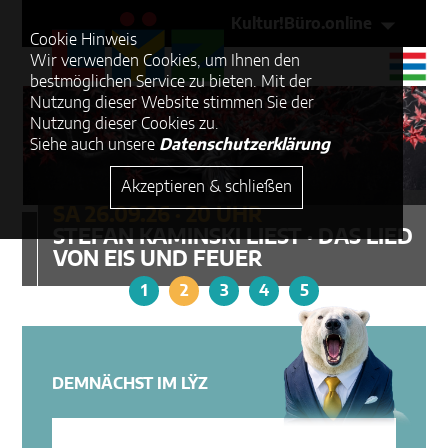
Kultur!Büro.online
Cookie Hinweis
Wir verwenden Cookies, um Ihnen den
bestmöglichen Service zu bieten. Mit der
© Axel Schu
Nutzung dieser Website stimmen Sie der
Nutzung dieser Cookies zu.
Siehe auch unsere
Datenschutzerklärung
Akzeptieren & schließen
SA 26.09.26 · 20 UHR
STEFAN KAMINSKI LIEST · DAS LIED
VON EIS UND FEUER
1
2
3
4
5
DEMNÄCHST IM LŸZ