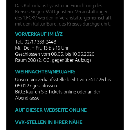
Das Kulturhaus Lÿz ist eine Einrichtung des
Kreises Siegen-Wittgenstein. Veranstaltungen
des 1.FCKV werden in Veranstaltergemeinschaft
mit dem Kultur!Büro. des Kreises durchgeführt.
VORVERKAUF IM LŸZ
Tel.: 0271 / 333-2448
Mi., Do. + Fr., 13 bis 16 Uhr
Geschlossen vom 08.05. bis 10.06.2026
Raum 208 (2. OG, gegenüber Aufzug)
WEIHNACHTEN/NEUJAHR:
Unsere Vorverkaufsstelle bleibt von 24.12.26 bis
05.01.27 geschlossen.
Bitte kaufen Sie Tickets online oder an der
Abendkasse.
AUF DIESER WEBSEITE ONLINE
VVK-STELLEN IN IHRER NÄHE