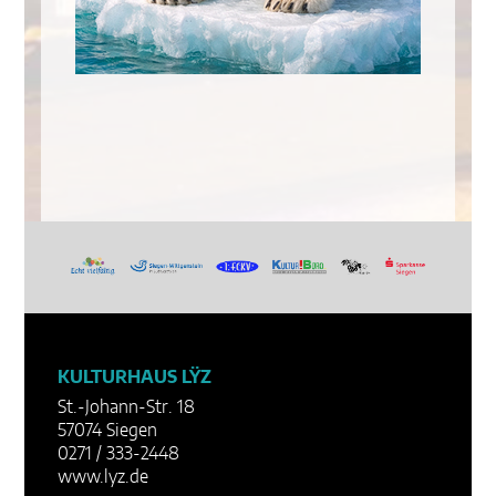
KULTURHAUS LŸZ
St.-Johann-Str. 18
57074 Siegen
0271 / 333-2448
www.lyz.de